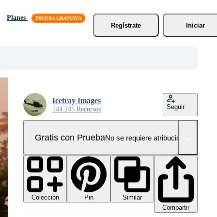
Planes
Regístrate
Iniciar
Icetray Images
Seguir
144.245 Recursos
Gratis con Prueba
No se requiere atribución!
Colección
Similar
Pin
Compartir