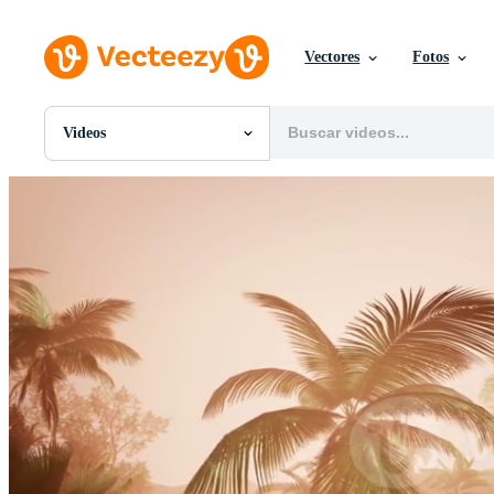
Vectores
Fotos
Videos
Todas Imágenes
Fotos
PNGs
PSDs
SVGs
Plantillas
Vectores
Videos
Gráficos en Movimiento
Imágenes Editoriales
Eventos Editoriales