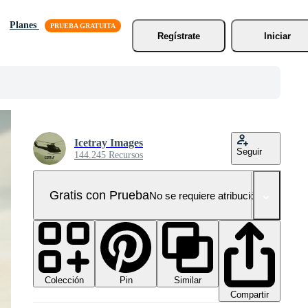
Planes
Regístrate
Iniciar
Icetray Images
Seguir
144.245 Recursos
Gratis con Prueba
No se requiere atribución!
Colección
Similar
Pin
Compartir