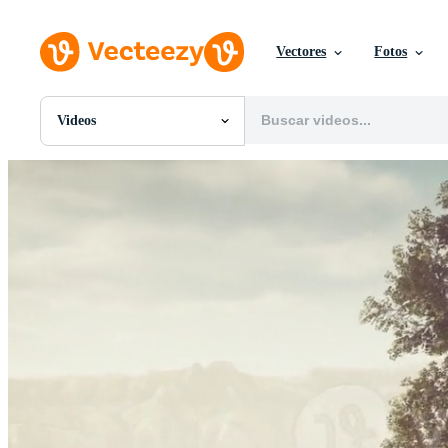
Vectores
Fotos
Videos
Todas Imágenes
Fotos
PNGs
PSDs
SVGs
Plantillas
Vectores
Videos
Gráficos en Movimiento
Imágenes Editoriales
Eventos Editoriales