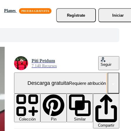
Planes
Regístrate
Iniciar
Piti Petdum
Seguir
7.140 Recursos
Descarga gratuita
Requiere atribución
Colección
Similar
Pin
Compartir