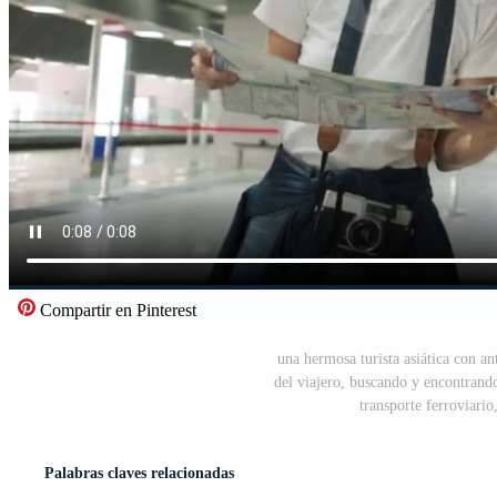
Compartir en Pinterest
una hermosa turista asiática con a
del viajero, buscando y encontrando 
transporte ferroviario
Palabras claves relacionadas