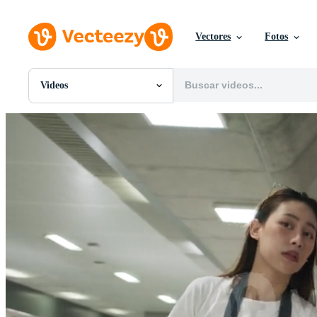
Vectores
Fotos
Videos
Todas Imágenes
Fotos
PNGs
PSDs
SVGs
Plantillas
Vectores
Videos
Gráficos en Movimiento
Imágenes Editoriales
Eventos Editoriales