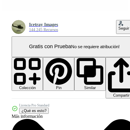
Icetray Images
Seguir
144.245 Recursos
Gratis con Prueba
No se requiere atribución!
Colección
Similar
Pin
Compartir
Licencia Pro Standard
¿Qué es esto?
Más información