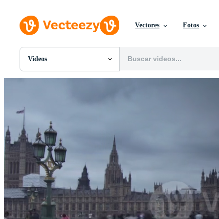
Vectores
Fotos
Videos
Todas Imágenes
Fotos
PNGs
PSDs
SVGs
Plantillas
Vectores
Videos
Gráficos en Movimiento
Imágenes Editoriales
Eventos Editoriales