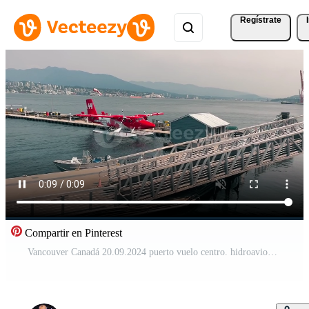
Regístrate
Compartir en Pinterest
Vancouver Canadá 20.09.2024 puerto vuelo centro. hidroaviones atracado a un frente al mar con ciudad y montañas. brillantemente de colores hidroaviones son atracado a un frente al mar con un ciudad horizonte en el antecedentes