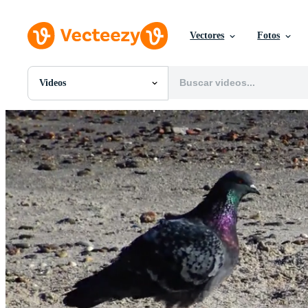
Vectores
Fotos
Videos
Todas Imágenes
Fotos
PNGs
PSDs
SVGs
Plantillas
Vectores
Videos
Gráficos en Movimiento
Imágenes Editoriales
Eventos Editoriales