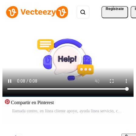
Regístrate
Compartir en Pinterest
llamada centro, en línea cliente apoyo, ayuda línea servicio, contacto nosotros cliente Servicio para personal asistente Servicio icono 3d animación Vídeo Pro