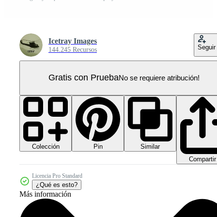
Icetray Images
Seguir
144.245 Recursos
Gratis con Prueba
No se requiere atribución!
Colección
Similar
Pin
Compartir
Licencia Pro Standard
¿Qué es esto?
Más información