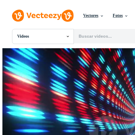
Vectores
Fotos
Videos
Todas Imágenes
Fotos
PNGs
PSDs
SVGs
Plantillas
Vectores
Videos
Gráficos en Movimiento
Imágenes Editoriales
Eventos Editoriales