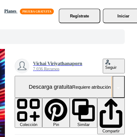
Planes
Regístrate
Iniciar
Vichai Viriyathanaporn
Seguir
7.036 Recursos
Descarga gratuita
Requiere atribución
Colección
Similar
Pin
Compartir