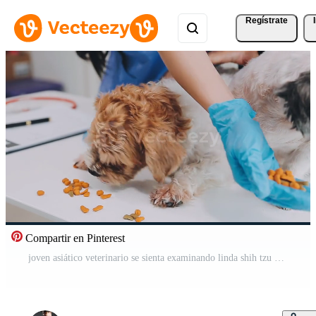
Regístrate
Compartir en Pinterest
joven asiático veterinario se sienta examinando linda shih tzu perro con estetoscopio en veterinario clínica, concepto de salud cuidado y medicina para mascotas. remoto imagen Vídeo Gratis