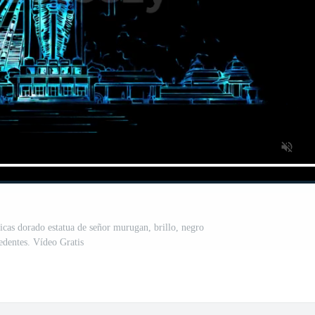
icas dorado estatua de señor murugan, brillo, negro
edentes. Vídeo Gratis