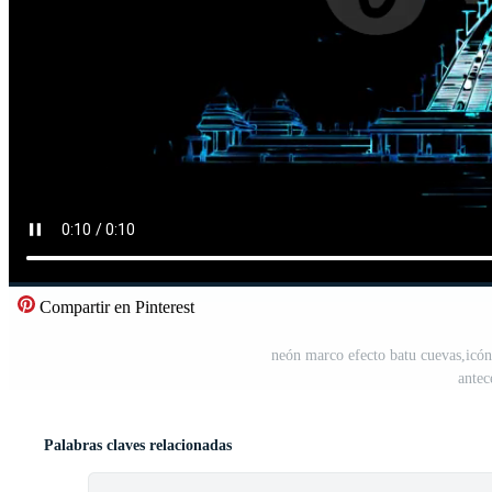
Compartir en Pinterest
neón marco efecto batu cuevas,icón
antec
Palabras claves relacionadas