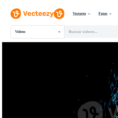
Vectores
Fotos
Videos
Todas Imágenes
Fotos
PNGs
PSDs
SVGs
Plantillas
Vectores
Videos
Gráficos en Movimiento
Imágenes Editoriales
Eventos Editoriales