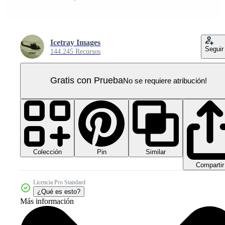
Icetray Images
Seguir
144.245 Recursos
Gratis con Prueba
No se requiere atribución!
Colección
Similar
Pin
Compartir
Licencia Pro Standard
¿Qué es esto?
Más información