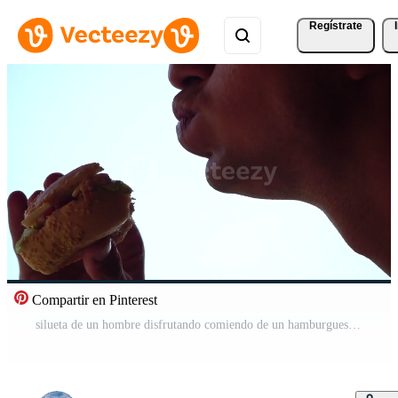
Regístrate
Compartir en Pinterest
silueta de un hombre disfrutando comiendo de un hamburguesa. lado ver retrato de un persona saboreando un delicioso, satisfactorio hamburguesa con genial apetito. rápido comida indulgencia. Vídeo Pro