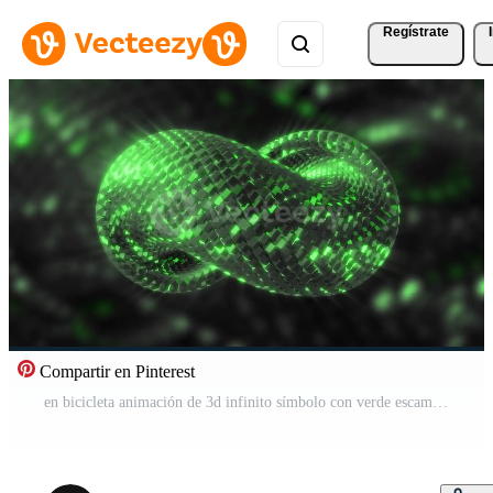
Regístrate
Compartir en Pinterest
en bicicleta animación de 3d infinito símbolo con verde escamas textura en reluciente antecedentes. movimiento. resumen animado Moviente retorcido forma. Vídeo Pro