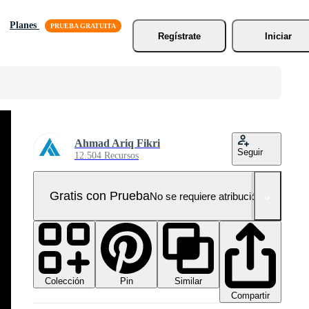
Planes
Regístrate
Iniciar
Ahmad Ariq Fikri
Seguir
12.504 Recursos
Gratis con Prueba
No se requiere atribución!
Colección
Similar
Pin
Compartir