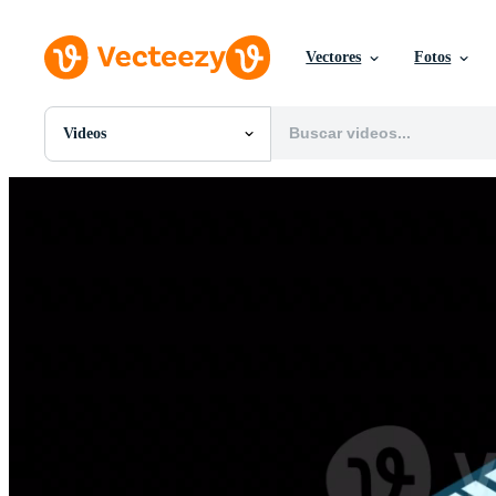
Vectores
Fotos
Videos
Todas Imágenes
Fotos
PNGs
PSDs
SVGs
Plantillas
Vectores
Videos
Gráficos en Movimiento
Imágenes Editoriales
Eventos Editoriales