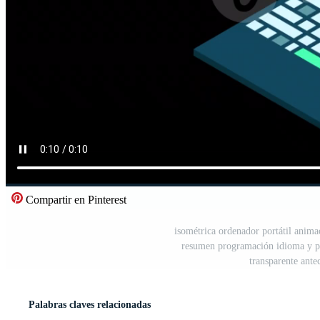
Compartir en Pinterest
isométrica ordenador portátil anima
resumen programación idioma y pr
transparente ante
Palabras claves relacionadas