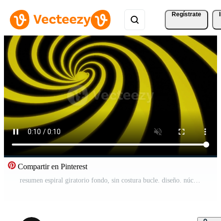
Regístrate
Compartir en Pinterest
resumen espiral giratorio fondo, sin costura bucle. diseño. núcleo o esfera rodeado por hilado rayas. Vídeo Pro