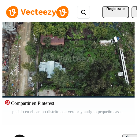
Regístrate
Compartir en Pinterest
pueblo en el campo distrito con verdor y antiguo pequeño casas valores imágenes. aéreo parte superior ver de rústico paisaje con un jardín y verde césped. Vídeo Pro