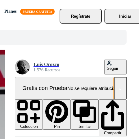
Planes
Regístrate
Iniciar
Luis Orozco
Seguir
1.576 Recursos
Gratis con Prueba
No se requiere atribución!
Colección
Similar
Pin
Compartir