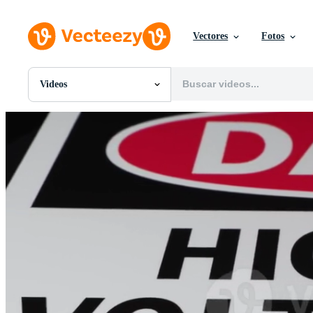
Vectores
Fotos
Videos
Todas Imágenes
Fotos
PNGs
PSDs
SVGs
Plantillas
Vectores
Videos
Gráficos en Movimiento
Imágenes Editoriales
Eventos Editoriales