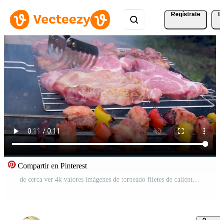
Regístrate
Compartir en Pinterest
de cerca ver 4k valores imágenes de torneado filetes de caliente humeante carne en parilla parrilla antecedentes. jugoso Cerdo carne asado al aire libre en barbacoa parrilla. Cocinando comida para patio interior parrilla fiesta concepto Vídeo Pro