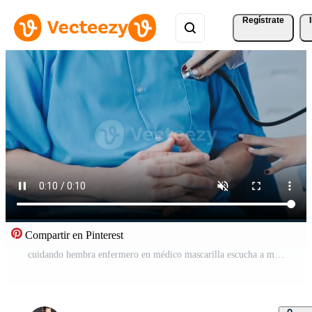
Regístrate
Compartir en Pinterest
cuidando hembra enfermero en médico mascarilla escucha a mayor paciente corazón con estetoscopio en hospital. mujer gp o médico en facial máscara hacer chequeo examinar maduro hombre cliente en consulta en clínica. Vídeo Gratis