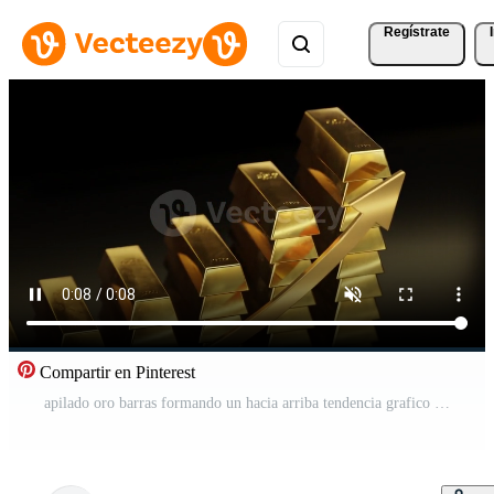
Regístrate
Compartir en Pinterest
apilado oro barras formando un hacia arriba tendencia grafico en contra un oscuro fondo, simbolizando creciente oro precios. Vídeo Pro