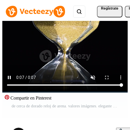
Regístrate
Compartir en Pinterest
de cerca de dorado reloj de arena. valores imágenes. elegante hexágono reloj de arena con que cae oro motas en negro aislado antecedentes. paso de hora y importancia de cada grano Vídeo Pro