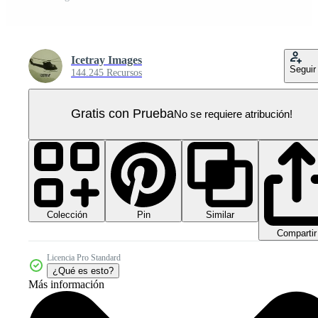
Icetray Images
Seguir
144.245 Recursos
Gratis con Prueba
No se requiere atribución!
Colección
Similar
Pin
Compartir
Licencia Pro Standard
¿Qué es esto?
Más información