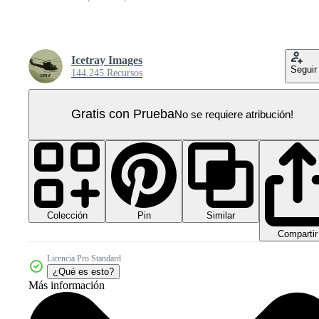
Icetray Images
Seguir
144.245 Recursos
Gratis con Prueba
No se requiere atribución!
Colección
Similar
Pin
Compartir
Licencia Pro Standard
¿Qué es esto?
Más información