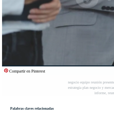
Compartir en Pinterest
negocio equipo reunión presente
estrategia plan negocio y merc
informe, reun
Palabras claves relacionadas