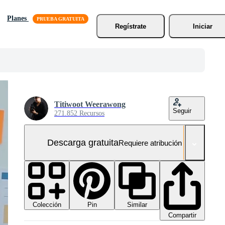
Planes
Regístrate
Iniciar
Titiwoot Weerawong
Seguir
271.852 Recursos
Descarga gratuita
Requiere atribución
Colección
Similar
Pin
Compartir