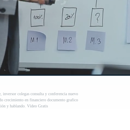
, inversor colegas consulta y conferencia nuevo
ado crecimiento en financiero documento grafico
ión y hablando. Vídeo Gratis