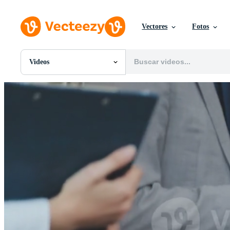
Vectores
Fotos
Videos
Todas Imágenes
Fotos
PNGs
PSDs
SVGs
Plantillas
Vectores
Videos
Gráficos en Movimiento
Imágenes Editoriales
Eventos Editoriales