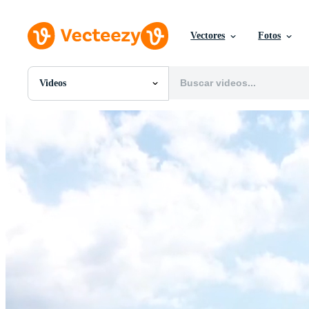
Vectores
Fotos
Videos
Todas Imágenes
Fotos
PNGs
PSDs
SVGs
Plantillas
Vectores
Videos
Gráficos en Movimiento
Imágenes Editoriales
Eventos Editoriales