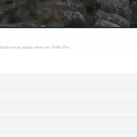
ontaña rocas paisaje aéreo ver Vídeo Pro