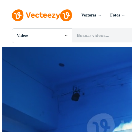
Vectores
Fotos
Videos
Todas Imágenes
Fotos
PNGs
PSDs
SVGs
Plantillas
Vectores
Videos
Gráficos en Movimiento
Imágenes Editoriales
Eventos Editoriales