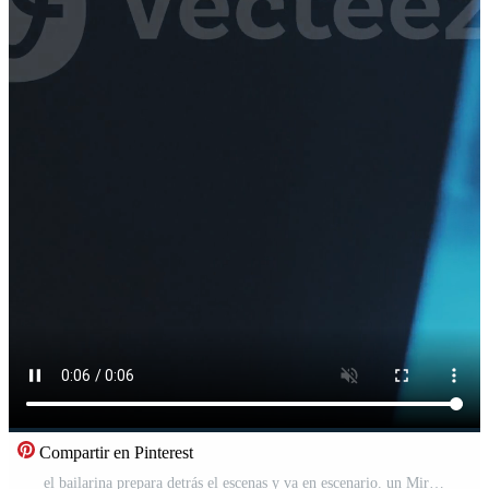
Compartir en Pinterest
el bailarina prepara detrás el escenas y va en escenario. un Mira desde detrás el escenas vertical formato para el teléfono. Vídeo Gratis