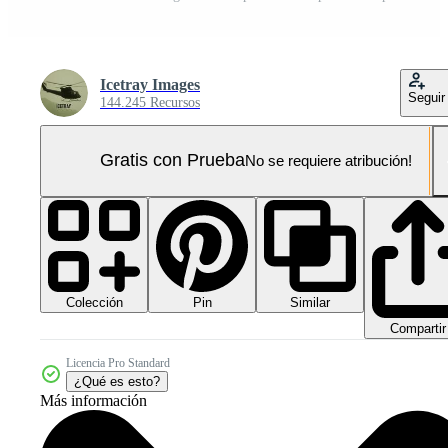
Icetray Images
Seguir
144.245 Recursos
Gratis con Prueba
No se requiere atribución!
Colección
Similar
Pin
Compartir
Licencia Pro Standard
¿Qué es esto?
Más información