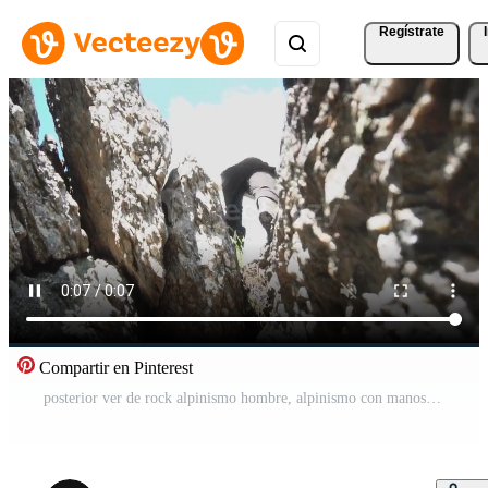
Regístrate
Compartir en Pinterest
posterior ver de rock alpinismo hombre, alpinismo con manos, piernas y pies en roca, muy difícil movimienot. imágenes. montaña trepador hombre alcanzando el parte superior haciendo su mejor Vídeo Pro