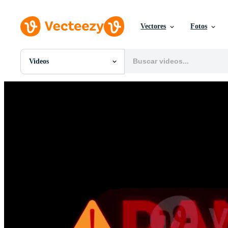
Vectores
Fotos
Videos
Todas Imágenes
Fotos
PNGs
PSDs
SVGs
Plantillas
Vectores
Videos
Gráficos en Movimiento
Imágenes Editoriales
Eventos Editoriales