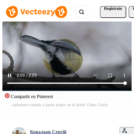
Regístrate
Compartir en Pinterest
carbonero común o parus major en el árbol Vídeo Gratis
Ковальов Сергій