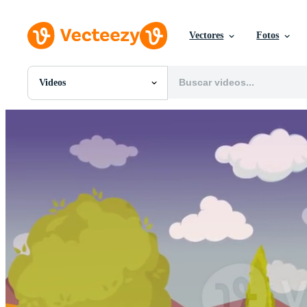
Vectores
Fotos
Videos
Todas Imágenes
Fotos
PNGs
PSDs
SVGs
Plantillas
Vectores
Videos
Gráficos en Movimiento
Imágenes Editoriales
Eventos Editoriales