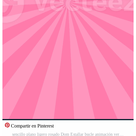
Compartir en Pinterest
sencillo plano ligero rosado Dom Estallar bucle animación vertical vídeo antecedentes Vídeo Pro