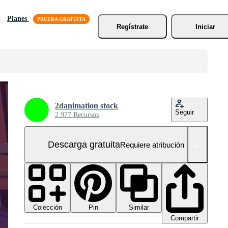
Planes
Regístrate
Iniciar
2danimation stock
Seguir
2.977 Recursos
Descarga gratuita
Requiere atribución
Colección
Similar
Pin
Compartir