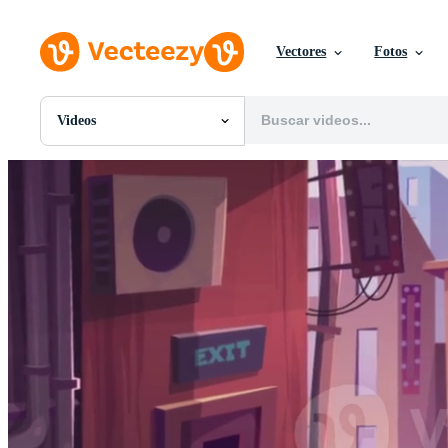
Vectores
Fotos
Videos
Todas Imágenes
Fotos
PNGs
PSDs
SVGs
Plantillas
Vectores
Videos
Gráficos en Movimiento
Imágenes Editoriales
Eventos Editoriales