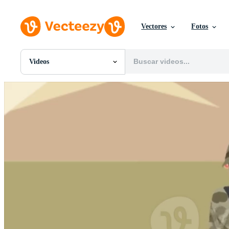
Vectores
Fotos
Videos
Todas Imágenes
Fotos
PNGs
PSDs
SVGs
Plantillas
Vectores
Videos
Gráficos en Movimiento
Imágenes Editoriales
Eventos Editoriales