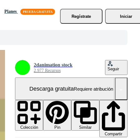
Planes
Regístrate
Iniciar
2danimation stock
Seguir
2.977 Recursos
Descarga gratuita
Requiere atribución
Colección
Similar
Pin
Compartir