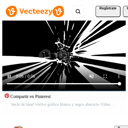
Regístrate
Compartir en Pinterest
bucle de túnel vórtice gráfico blanco y negro abstracto Vídeo Pro