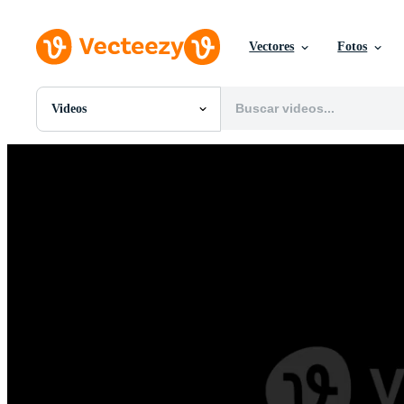
Vectores
Fotos
Videos
Todas Imágenes
Fotos
PNGs
PSDs
SVGs
Plantillas
Vectores
Videos
Gráficos en Movimiento
Imágenes Editoriales
Eventos Editoriales