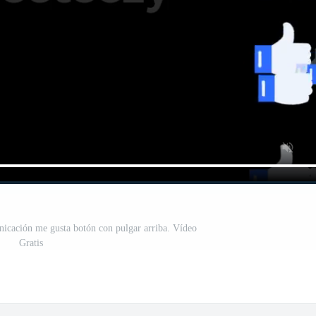
icación me gusta botón con pulgar arriba. Vídeo
Gratis