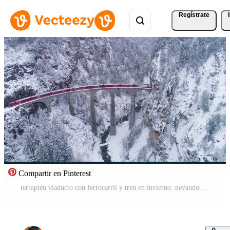
Regístrate
Compartir en Pinterest
terraplén viaducto con ferrocarril y tren en invierno. nevando suizo Alpes. Suiza. aéreo vista. zumbido moscas hacia atrás y hacia arriba. revelar Disparo Vídeo Pro