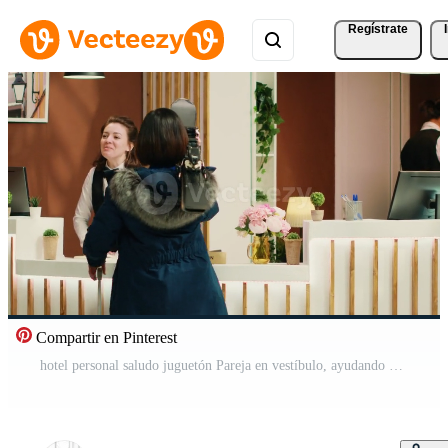
Regístrate
Compartir en Pinterest
hotel personal saludo juguetón Pareja en vestíbulo, ayudando con invierno deporte engranaje usado para esquiar o Snowboarding. empleados acogedor invitados a esquí recurso recepción, hablando acerca de corredizo actividad. Vídeo Pro