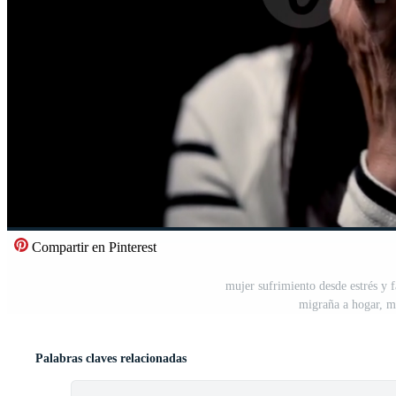
Compartir en Pinterest
mujer sufrimiento desde estrés y f
migraña a hogar, m
Palabras claves relacionadas