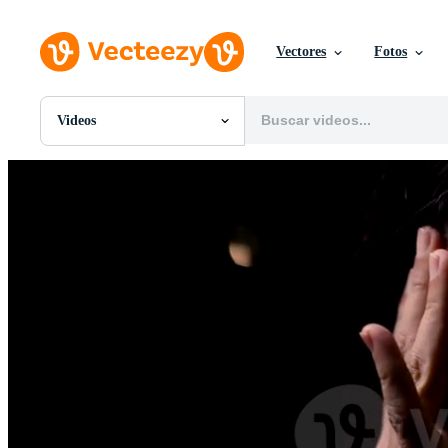
Vectores
Fotos
Videos
Todas Imágenes
Fotos
PNGs
PSDs
SVGs
Plantillas
Vectores
Videos
Gráficos en Movimiento
Imágenes Editoriales
Eventos Editoriales