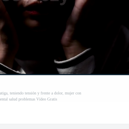
atiga, teniendo tensión y frente a dolor, mujer con
ental salud problemas Vídeo Gratis