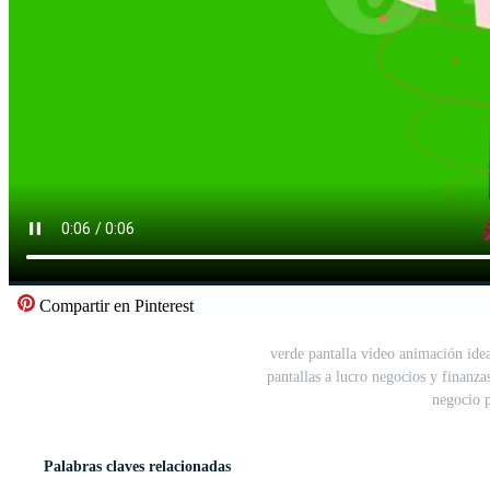
Compartir en Pinterest
verde pantalla vídeo animación id
pantallas a lucro negocios y finanza
negocio p
Palabras claves relacionadas