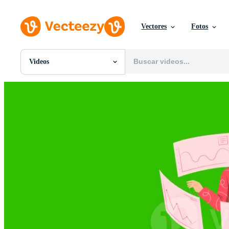
Vectores
Fotos
Videos
Todas Imágenes
Fotos
PNGs
PSDs
SVGs
Plantillas
Vectores
Videos
Gráficos en Movimiento
Imágenes Editoriales
Eventos Editoriales