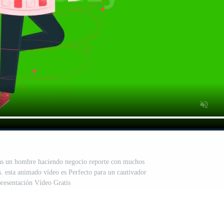
eas un hombre haciendo negocio reporte con muchos
s. esta animado vídeo es Perfecto para un cautivador
resentación Vídeo Gratis