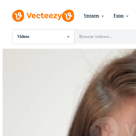
Vectores
Fotos
Videos
Todas Imágenes
Fotos
PNGs
PSDs
SVGs
Plantillas
Vectores
Videos
Gráficos en Movimiento
Imágenes Editoriales
Eventos Editoriales