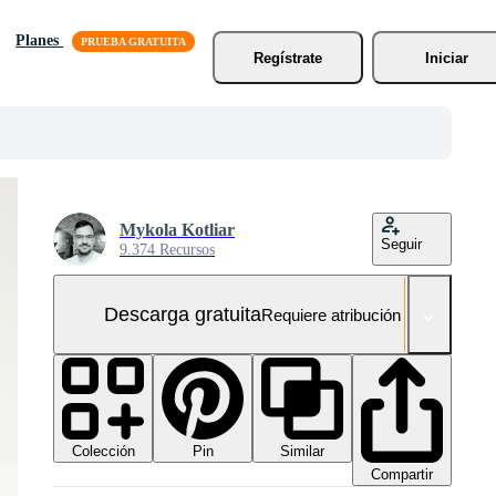
Planes
Regístrate
Iniciar
Mykola Kotliar
Seguir
9.374 Recursos
Descarga gratuita
Requiere atribución
Colección
Similar
Pin
Compartir