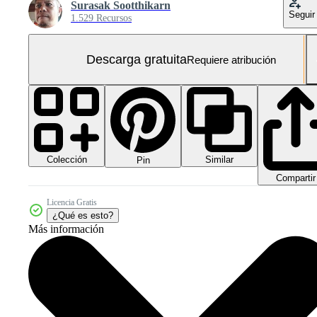
Surasak Sootthikarn
Seguir
1.529 Recursos
Descarga gratuita
Requiere atribución
Colección
Similar
Pin
Compartir
Licencia Gratis
¿Qué es esto?
Más información