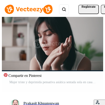
Regístrate
Compartir en Pinterest
Mujer triste y deprimida pensativa asiática sentada sola en casa Vídeo Gratis
Prakasit Khuansuwan