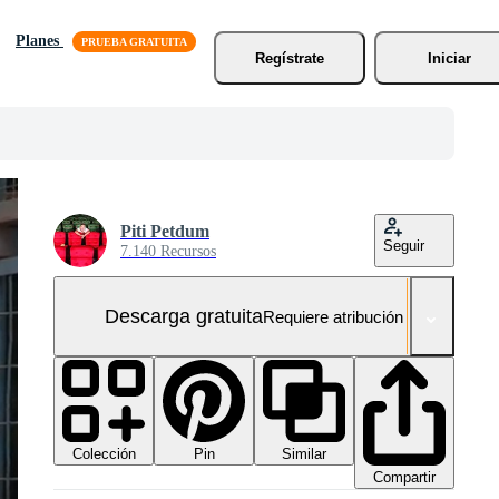
Planes
Regístrate
Iniciar
Piti Petdum
Seguir
7.140 Recursos
Descarga gratuita
Requiere atribución
Colección
Similar
Pin
Compartir