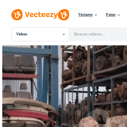
Vectores
Fotos
Videos
Todas Imágenes
Fotos
PNGs
PSDs
SVGs
Plantillas
Vectores
Videos
Gráficos en Movimiento
Imágenes Editoriales
Eventos Editoriales