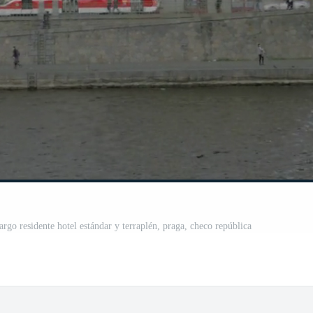
argo residente hotel estándar y terraplén, praga, checo república