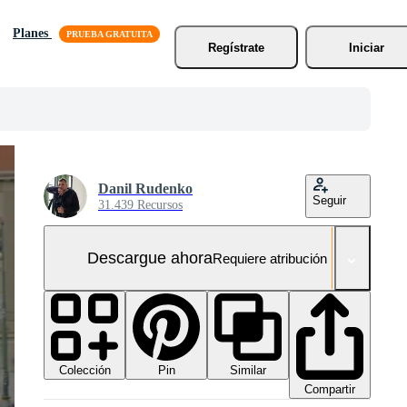
Planes
Regístrate
Iniciar
Danil Rudenko
Seguir
31.439 Recursos
Descargue ahora
Requiere atribución
Colección
Similar
Pin
Compartir