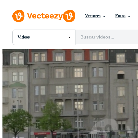
Vectores
Fotos
Videos
Todas Imágenes
Fotos
PNGs
PSDs
SVGs
Plantillas
Vectores
Videos
Gráficos en Movimiento
Imágenes Editoriales
Eventos Editoriales