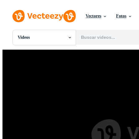
Vectores
Fotos
Videos
Todas Imágenes
Fotos
PNGs
PSDs
SVGs
Plantillas
Vectores
Videos
Gráficos en Movimiento
Imágenes Editoriales
Eventos Editoriales