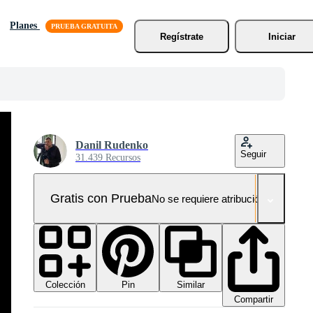
Planes
Regístrate
Iniciar
Danil Rudenko
Seguir
31.439 Recursos
Gratis con Prueba
No se requiere atribución!
Colección
Similar
Pin
Compartir