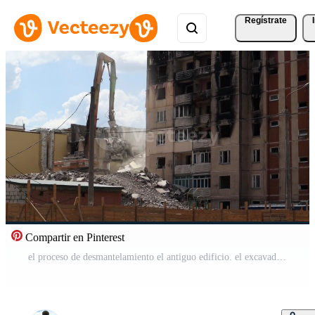
Regístrate
Compartir en Pinterest
el proceso de desmantelamiento el antiguo edificio. el excavador rompe el casa. demolición de arruinado alojamiento. construcción excavador demuele el casa. Ucrania, Irpin - mayo 12, 2023.